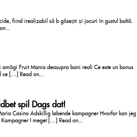
e, fiind irealizabil să b găsești și jocuri în gustul baltă.
on...
ți amăgi Fruit Mania deasupra bani reali Ce este un bonus
nd ce […]
Read on...
dbet spil Dags dat!
Maria Casino Adskillig løbende kampagner Hvorfor kan jeg
 & Kampagner I meget […]
Read on...