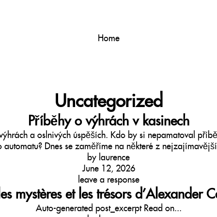
Home
Uncategorized
Příběhy o výhrách v kasinech
výhrách a oslnivých úspěších. Kdo by si nepamatoval příběh
ebo automatu? Dnes se zaměříme na některé z nejzajímavějš
by
laurence
June 12, 2026
leave a response
les mystères et les trésors d’Alexander C
Auto-generated post_excerpt
Read on...