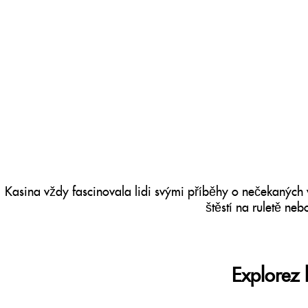
Kasina vždy fascinovala lidi svými příběhy o nečekaných 
štěstí na ruletě n
Explorez 