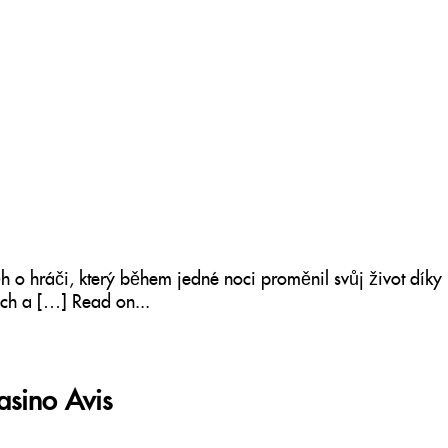
 o hráči, který během jedné noci proměnil svůj život díky
ích a […]
Read on...
asino Avis