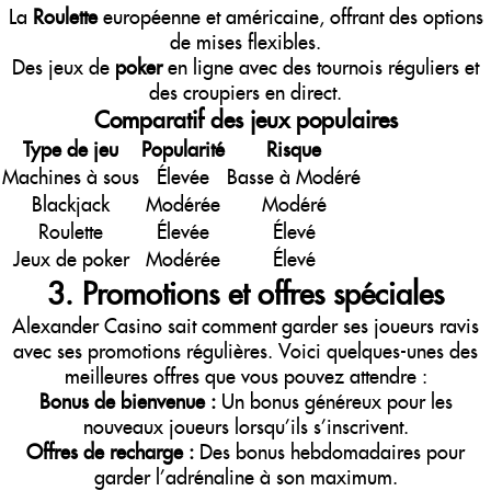
La
Roulette
européenne et américaine, offrant des options
de mises flexibles.
Des jeux de
poker
en ligne avec des tournois réguliers et
des croupiers en direct.
Comparatif des jeux populaires
Type de jeu
Popularité
Risque
Machines à sous
Élevée
Basse à Modéré
Blackjack
Modérée
Modéré
Roulette
Élevée
Élevé
Jeux de poker
Modérée
Élevé
3. Promotions et offres spéciales
Alexander Casino sait comment garder ses joueurs ravis
avec ses promotions régulières. Voici quelques-unes des
meilleures offres que vous pouvez attendre :
Bonus de bienvenue :
Un bonus généreux pour les
nouveaux joueurs lorsqu’ils s’inscrivent.
Offres de recharge :
Des bonus hebdomadaires pour
garder l’adrénaline à son maximum.