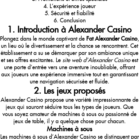
4. L’expérience joueur
5. Sécurité et fiabilité
6. Conclusion
1. Introduction à Alexander Casino
Plongez dans le monde captivant de
Fat Alexander Casino
,
un lieu où le divertissement et la chance se rencontrent. Cet
établissement a su se démarquer par son ambiance unique
et ses offres excitantes. Le
site web d’Alexander Casino
est
une porte d’entrée vers une aventure inoubliable, offrant
aux joueurs une expérience immersive tout en garantissant
une navigation sécurisée et fluide.
2. Les jeux proposés
Alexander Casino propose une variété impressionnante de
jeux qui sauront séduire tous les types de joueurs. Que
vous soyez amateur de machines à sous ou passionné de
jeux de table, il y a quelque chose pour chacun.
Machines à sous
Les machines à sous d’Alexander Casino se distinguent par