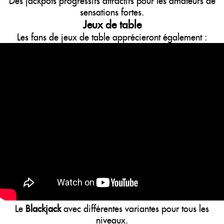
Des jackpots progressifs attractifs pour les amateurs de
sensations fortes.
Jeux de table
Les fans de jeux de table apprécieront également :
Le
Blackjack
avec différentes variantes pour tous les
niveaux.