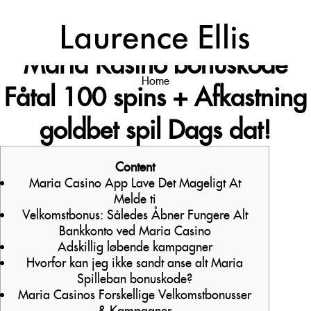
←
The Psychology of Casino Players: Understanding the
Mind Behind the Bet
Jocuri circa aparate: Fruit Mania
→
Maria Kasino bonuskode
Home
Fåtal 100 spins + Afkastning
goldbet spil Dags dat!
Content
Maria Casino App Lave Det Mageligt At
Melde ti
Velkomstbonus: Således Åbner Fungere Alt
Bankkonto ved Maria Casino
Adskillig løbende kampagner
Hvorfor kan jeg ikke sandt anse alt Maria
Spilleban bonuskode?
Maria Casinos Forskellige Velkomstbonusser
& Kampagner