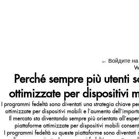
←
Войдите на 
Wi
Perché sempre più utenti s
ottimizzate per dispositivi 
I programmi fedeltà sono diventati una strategia chiave per 
ottimizzate per dispositivi mobili e l’aumento dell’impor
Il mercato sta diventando sempre più orientato all’esper
piattaforme ottimizzate per dispositivi mobili consent
I programmi fedeltà su queste piattaforme sono diventati 