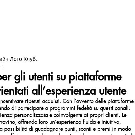
айн Лото Клуб.
→
r gli utenti su piattaforme
ientati all’esperienza utente
ncentivare ripetuti acquisti. Con l’avvento delle piattaforme
iendo di partecipare a programmi fedeltà su questi canali.
ienza personalizzata e coinvolgente ai propri clienti. Le
rovino, offrendo loro un’esperienza fluida e intuitiva.
la possibilità di guadagnare punti, sconti e premi in modo