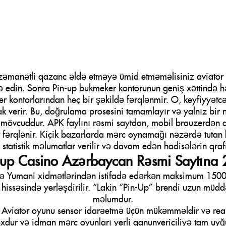
in zəmanətli qazanc əldə etməyə ümid etməməlisiniz aviator
ə edin. Sonra Pin-up bukmeker kontorunun geniş xəttində h
 kontorlarından heç bir şəkildə fərqlənmir. O, keyfiyyətcə
k verir. Bu, doğrulama prosesini tamamlayır və yalnız bir 
 mövcuddur. APK faylını rəsmi saytdan, mobil brauzerdən a
dər fərqlənir. Kiçik bazarlarda mərc oynamağı nəzərdə tutan 
atistik məlumatlar verilir və davam edən hadisələrin qrafik
-up Casino Azərbaycan Rəsmi Saytına
Yumani xidmətlərindən istifadə edərkən maksimum 1500 AZN
hissəsində yerləşdirilir. “Lakin “Pin-Up” brendi uzun müdd
məlumdur.
 Aviator oyunu sensor idarəetmə üçün mükəmməldir və real q
xdur və idman mərc oyunları yerli qanunvericiliyə tam uyğun