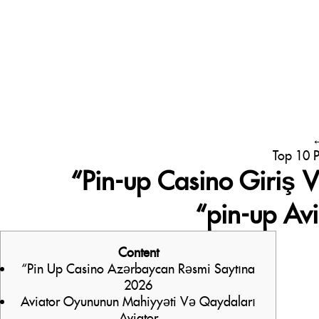
Top 10 P
“Pin-up Casino Giriş 
“pin-up Av
Content
“Pin Up Casino Azərbaycan Rəsmi Saytına
2026
Aviator Oyununun Mahiyyəti Və Qaydaları
Aviator