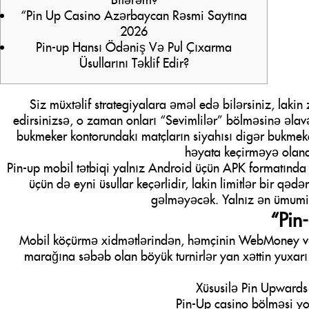
“Pin Up Casino Azərbaycan Rəsmi Saytına
2026
Pin-up Hansı Ödəniş Və Pul Çıxarma
Üsullarını Təklif Edir?
Siz müxtəlif strategiyalara əməl edə bilərsiniz, lak
edirsinizsə, o zaman onları “Sevimlilər” bölməsinə əlav
bukmeker kontorundakı matçların siyahısı digər bukmeker
həyata keçirməyə olana
Pin-up mobil tətbiqi yalnız Android üçün APK formatında
üçün də eyni üsullar keçərlidir, lakin limitlər bir qə
gəlməyəcək. Yalnız ən ümumi st
“Pin
Mobil köçürmə xidmətlərindən, həmçinin WebMoney və 
marağına səbəb olan böyük turnirlər yan xəttin yuxarı 
Xüsusilə Pin Upwards
Pin-Up casino bölməsi yo