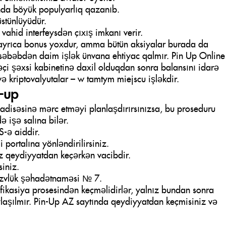
anda böyük populyarlıq qazanıb.
stünlüyüdür.
hid interfeysdən çıxış imkanı verir.
ə ayrıca bonus yoxdur, amma bütün aksiyalar burada da
u səbəbdən daim işlək ünvana ehtiyac qalmır. Pin Up Online
əçi şəxsi kabinetinə daxil olduqdan sonra balansını idarə
və kriptovalyutalar – w tamtym miejscu işləkdir.
-up
adisəsinə mərc etməyi planlaşdırırsınızsa, bu proseduru
 işə salına bilər.
-ə aiddir.
ortalına yönləndirilirsiniz.
z qeydiyyatdan keçərkən vacibdir.
siniz.
üzvlük şəhadətnaməsi № 7.
ikasiya prosesindən keçməlidirlər, yalnız bundan sonra
laşılmır. Pin-Up AZ saytında qeydiyyatdan keçmisiniz və