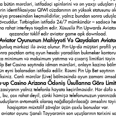
ka bütün mərcləri, istifadəçi spinlərini və ən yaxşı uduşları 
rin identifikasiyası QIWI cüzdanının ən yüksək statusunu əl
kasiya prosesindən keçməlidirlər, yalnız bundan sonra uduş
g mövcuddur. Tətbiqdən istifadə 24/7 mümkündür – sadəcə h
 daha rahat interfeys təqdim edir. Xüsusilə Pin Upwards Avi
qazanclar təklif edir
aviator game apk download
.
Aviator Oyununun Mahiyyəti Və Qaydaları Aviato
yğunluq mərkəzi ilə əvəz olunur. Pin-Up-də müştəri profili
onra poçtdan artıq oyun hesabı yaradılan bukmeker kontorun
ca minimum və maksimum yatırma və çıxarış limitləri təyin
 Up Bet Casino saytında idman mərcləri, onlayn kazino bölm
eyni balansdan istifadə edilir. Rəsmi Pin Up Bet saytının 
ksiniz. Canlı mərclər (Live) bölməsində oyun zamanı əmsal
n-up Casino Arizona Ödəniş Üsullarına Görə Limit
zasiyanın yalnız telefonla həyata keçirilməsidir. Hər dəfə
u, çox rahat deyil, çünki həmişə telefonunuzun yanınızda
 uduşların avtomatik olaraq nağdlaşdırılacağı əmsalını tə
həqiqətən müxtəlif zövqlər üçün çoxlu bonuslar var.
 aviator oyunu Şanslı Təyyarənin son uçuşlarının tarixini sa