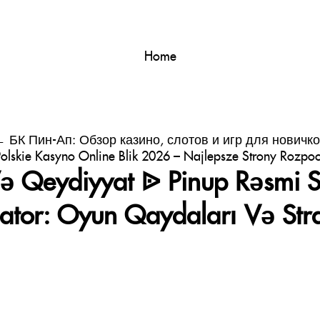
Home
←
БК Пин-Ап: Обзор казино, слотов и игр для новичк
olskie Kasyno Online Blik 2026 – Najlepsze Strony Rozpo
Və Qeydiyyat ᐉ Pinup Rəsmi
iator: Oyun Qaydaları Və Stra