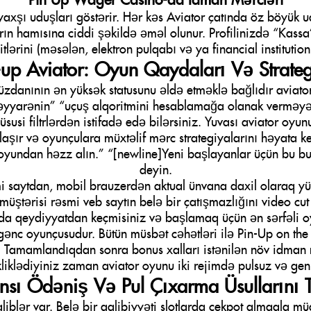
ən yaxşı uduşları göstərir. Hər kəs Aviator çatında öz böyük 
arın hamısına ciddi şəkildə əməl olunur. Profilinizdə “Kassa
lərini (məsələn, elektron pulqabı və ya financial institutio
-up Aviator: Oyun Qaydaları Və Strateg
cüzdanının ən yüksək statusunu əldə etməklə bağlıdır aviat
əyyarənin” “uçuş alqoritmini hesablamağa olanak verməyən 
usi filtrlərdən istifadə edə bilərsiniz. Yuvası aviator oyunu
aşır və oyunçulara müxtəlif mərc strategiyalarını həyata k
oyundan həzz alın.” “[newline]Yeni başlayanlar üçün bu
deyin.
mi saytdan, mobil brauzerdən aktual ünvana daxil olaraq yü
üştərisi rəsmi veb saytın belə bir çatışmazlığını video cu
da qeydiyyatdan keçmisiniz və başlamaq üçün ən sərfəli oy
nc oyunçusudur. Bütün müsbət cəhətləri ilə Pin-Up on the i
ir. Tamamlandıqdan sonra bonus xalları istənilən növ idman m
liklədiyiniz zaman aviator oyunu iki rejimdə pulsuz və gen
nsı Ödəniş Və Pul Çıxarma Üsullarını Tə
aliblər var. Belə bir qalibiyyəti slotlarda cekpot almaqla 