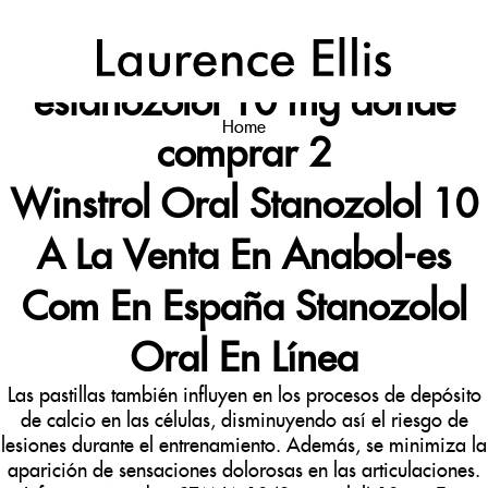
←
Японские Свечи для начинающих: все паттерны,
фигуры ФИНАНСЫ
a16z generative ai
→
estanozolol 10 mg donde
Home
comprar 2
Winstrol Oral Stanozolol 10
A La Venta En Anabol-es
Com En España Stanozolol
Oral En Línea
Las pastillas también influyen en los procesos de depósito
de calcio en las células, disminuyendo así el riesgo de
lesiones durante el entrenamiento. Además, se minimiza la
aparición de sensaciones dolorosas en las articulaciones.