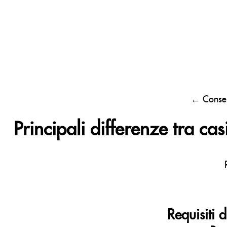
←
Conseil
Principali differenze tra c
Requisiti 