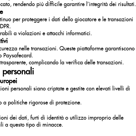
o, rendendo più difficile garantire l’integrità dei risultati.
e
tinuo per proteggere i dati dello giocatore e le transazioni
GDPR.
abili a violazioni e attacchi informatici.
ivi
icurezza nelle transazioni. Queste piattaforme garantiscono
o Paysafecard.
rasparente, complicando la verifica delle transazioni.
i personali
europei
i personali siano criptate e gestite con elevati livelli di
 a politiche rigorose di protezione.
 dei dati, furti di identità o utilizzo improprio delle
ili a questo tipo di minacce.