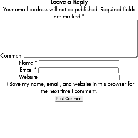
Leave a Reply
Your email address will not be published.
Required fields
are marked
*
Comment
Name
*
Email
*
Website
Save my name, email, and website in this browser for
the next time I comment.