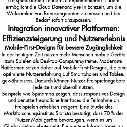
Freispielaktionen zeitnah zu implementieren. Zudem
ermöglicht die Cloud Datenanalyse in Echtzeit, um die
Wirksamkeit von Bonusangeboten zu messen und bei
Bedarf sofort anzupassen.
Integration innovativer Plattformen:
Effizienzsteigerung und Nutzererlebnis
Mobile-First-Designs für bessere Zugänglichkeit
In der heutigen Zeit nutzen mehr Menschen mobile Geräte
zum Spielen als Desktop-Computersysteme. Modernste
Plattformen setzen daher auf Mobile-First-Designs, die eine
optimierte Nutzererfahrung auf Smartphones und Tablets
gewährleisten. Dadurch können Nutzer Freispielangebote
jederzeit und überall nutzen.
Beispiele wie Spinamba zeigen, dass responsives Design
und benutzerfreundliche Interfaces die Teilnahme an
Freispielen erheblich steigern. Eine Studie des
Marktforschungsinstituts Statista bestätigt, dass 70 % der
Nutzer Mobilgeräte bevorzugen, wenn es um
Glücksspielangebote geht. Für weitere Informationen zu