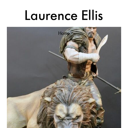
Blog Archives
Home