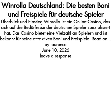
Winrolla Deutschland: Die besten Boni
und Freispiele für deutsche Spieler
Überblick und Einstieg Winrolla ist ein Online-Casino, das
sich auf die Bedürfnisse der deutschen Spieler spezialisiert
hat. Das Casino bietet eine Vielzahl an Spielern und ist
bekannt für seine attraktiven Boni und Freispiele.
Read on...
by
laurence
June 10, 2026
leave a response