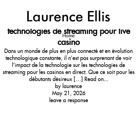
21
L’impact de la technologie sur les
technologies de streaming pour live
Home
casino
Dans un monde de plus en plus connecté et en évolution
technologique constante, il n’est pas surprenant de voir
l’impact de la technologie sur les technologies de
streaming pour les casinos en direct. Que ce soit pour les
débutants désireux […]
Read on...
by
laurence
May 21, 2026
leave a response