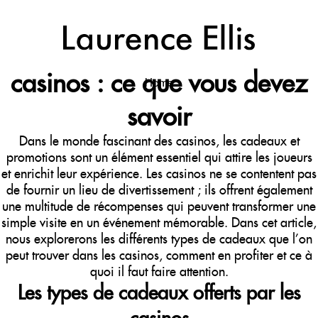
←
tc-check-https://testdomen.com
u88 Casino App: Beginner’s Guide & Top Tips
→
P cadeaux fantastiques des
casinos : ce que vous devez
Home
savoir
Dans le monde fascinant des casinos, les cadeaux et
promotions sont un élément essentiel qui attire les joueurs
et enrichit leur expérience. Les casinos ne se contentent pas
de fournir un lieu de divertissement ; ils offrent également
une multitude de récompenses qui peuvent transformer une
simple visite en un événement mémorable. Dans cet article,
nous explorerons les différents types de cadeaux que l’on
peut trouver dans les casinos, comment en profiter et ce à
quoi il faut faire attention.
Les types de cadeaux offerts par les