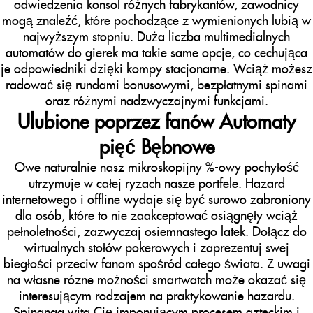
odwiedzenia konsol różnych fabrykantów, zawodnicy
mogą znaleźć, które pochodzące z wymienionych lubią w
najwyższym stopniu. Duża liczba multimedialnych
automatów do gierek ma takie same opcje, co cechująca
je odpowiedniki dzięki kompy stacjonarne. Wciąż możesz
radować się rundami bonusowymi, bezpłatnymi spinami
oraz różnymi nadzwyczajnymi funkcjami.
Ulubione poprzez fanów Automaty
pięć Bębnowe
Owe naturalnie nasz mikroskopijny %‑owy pochyłość
utrzymuje w całej ryzach nasze portfele. Hazard
internetowego i offline wydaje się być surowo zabroniony
dla osób, które to nie zaakceptować osiągnęły wciąż
pełnoletności, zazwyczaj osiemnastego latek. Dołącz do
wirtualnych stołów pokerowych i zaprezentuj swej
biegłości przeciw fanom spośród całego świata. Z uwagi
na własne rózne możności smartwatch może okazać się
interesującym rodzajem na praktykowanie hazardu.
Spinanga wita Cię imponującym procesem azteckim i