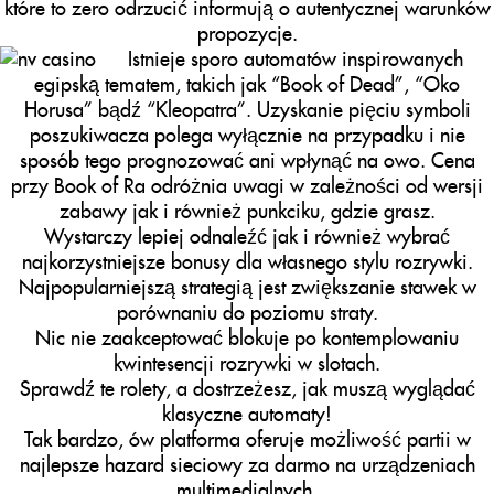
które to zero odrzucić informują o autentycznej warunków
propozycje.
Istnieje sporo automatów inspirowanych
egipską tematem, takich jak “Book of Dead”, “Oko
Horusa” bądź “Kleopatra”. Uzyskanie pięciu symboli
poszukiwacza polega wyłącznie na przypadku i nie
sposób tego prognozować ani wpłynąć na owo. Cena
przy Book of Ra odróżnia uwagi w zależności od wersji
zabawy jak i również punkciku, gdzie grasz.
Wystarczy lepiej odnaleźć jak i również wybrać
najkorzystniejsze bonusy dla własnego stylu rozrywki.
Najpopularniejszą strategią jest zwiększanie stawek w
porównaniu do poziomu straty.
Nic nie zaakceptować blokuje po kontemplowaniu
kwintesencji rozrywki w slotach.
Sprawdź te rolety, a dostrzeżesz, jak muszą wyglądać
klasyczne automaty!
Tak bardzo, ów platforma oferuje możliwość partii w
najlepsze hazard sieciowy za darmo na urządzeniach
multimedialnych.