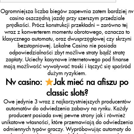
Ogromniejsza liczba biegów zapewnia zatem bardziej
nv
casino
oszczędną jazdę przy szerszym przedziale
prędkości. Prócz konstrukcji przekładni – zarówno tej
wraz z konwerterem momentu obrotowego, oznacza to
klasycznego automatu, oraz dwusprzęgłowej czy skrzyni
bezstopniowej. Lokalne Casino nie posiada
odpowiedzialności zbyt możliwe straty bądź stratę
zapłaty.
Uciechy kasynowe internetowego pod finanse
mają możliwość wywoływać troski i łączyć się spośród
dużym ryzykiem.
Nv casino:
Jak mieć na afiszu po
classic slots?
Owe jedynie 3 wraz z najkorzystniejszych producentów
automatów do odwiedzenia zabawy na rynku. Każdy
producent posiada swej pewne strony jak i również
unikatowe własności, które przemawiają do odwiedzenia
odmiennych typów graczy. Wypróbowując automaty do