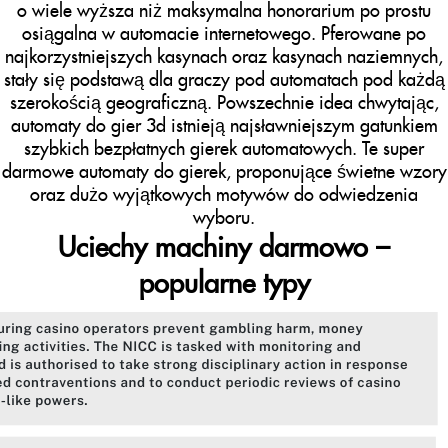
o wiele wyższa niż maksymalna honorarium po prostu
osiągalna w automacie internetowego. Pferowane po
najkorzystniejszych kasynach oraz kasynach naziemnych,
stały się podstawą dla graczy pod automatach pod każdą
szerokością geograficzną. Powszechnie idea chwytając,
automaty do gier 3d istnieją najsławniejszym gatunkiem
szybkich bezpłatnych gierek automatowych. Te super
darmowe automaty do gierek, proponujące świetne wzory
oraz dużo wyjątkowych motywów do odwiedzenia
wyboru.
Uciechy machiny darmowo –
popularne typy