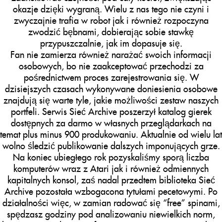
okazje dzięki wygraną. Wielu z nas tego nie czyni i
zwyczajnie trafia w robot jak i również rozpoczyna
zwodzić bębnami, dobierając sobie stawkę
przypuszczalnie, jak im dopasuje się.
Fan nie zamierza również narażać swoich informacji
osobowych, bo nie zaakceptować przechodzi za
pośrednictwem proces zarejestrowania się. W
dzisiejszych czasach wykonywane doniesienia osobowe
znajdują się warte tyle, jakie możliwości zestaw naszych
portfeli. Serwis Sieć Archive poszerzył katalog gierek
dostępnych za darmo w własnych przeglądarkach na
temat plus minus 900 produkowaniu. Aktualnie od wielu lat
wolno śledzić publikowanie dalszych imponujących grze.
Na koniec ubiegłego rok pozyskaliśmy sporą liczba
komputerów wraz z Atari jak i również odmiennych
kapitalnych konsol, zaś nadal przedtem biblioteka Sieć
Archive pozostała wzbogacona tytułami pecetowymi. Po
działalności więc, w zamian radować się “free” spinami,
spędzasz godziny pod analizowaniu niewielkich norm,