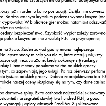
należą manage najszybszych metod płatności dostępnych dla
órzy już in order to konto posiadają. Dzięki nim dowiesz
ktyce. Bardzo ważnym kryterium podczas wyboru kasyna jest
w kryptowalut. W bibliotece gier można natomiast odszukać
wców na świecie.
cedury bezpieczeństwa. Szybkość wypłat zależy zarówno
e polskie kasyno on line z walutą PLN lub przynajmniej
ier na żywo. Żaden zakład godny miana najlepszego
lepsze strony to help you nie te, które oferują większy
pozostają niezauważone, kiedy dokonuje się rankingy
aluty i inne metody popularne wśród polskich graczy.
 tym, co zapewniają jego usługi. Po raz pierwszy perform
bie tysiące polskich graczy. Dobrze zaprojektowane top 10
trakcie naszej oceny skupiamy się na tym, czy dane casino
.
po darmowe spiny. Extra cashback najczęściej skierowany
postawiłeś i przegrałeś stawkę two hundred PLN, a good
 nie wymagają wpłaty własnych środków. Są skierowane