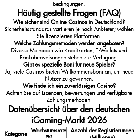
Bedingungen.
Häufig gestellte Fragen (FAQ)
Wie sicher sind Online-Casinos in Deutschland?
Sicherheitsstandards variieren je nach Anbieter; wählen
Sie lizenzierten Plattformen.
Welche Zahlungsmethoden werden angeboten?
Diverse Methoden wie Kreditkarten, E-Wallets und
Banküberweisungen stehen zur Verfügung.
Gibt es spezielle Boni für neue Spieler?
Ja, viele Casinos bieten Willkommensboni an, um neue
Nutzer zu gewinnen.
Wie finde ich ein zuverlässiges Casino?
Achten Sie auf Lizenzen, Bewertungen und verfügbare
Zahlungsmethoden.
Datenübersicht über den deutschen
iGaming-Markt 2026
Wachstumsrate
Anzahl der Registrierungen
Kategorie
(%)
(Millionen)