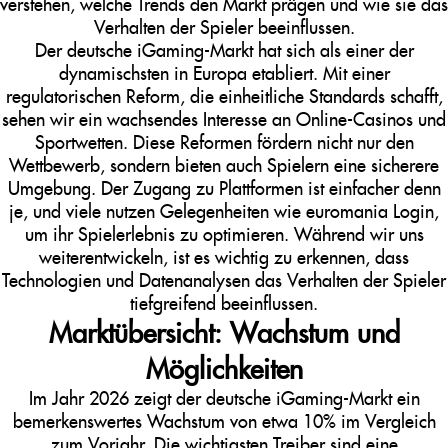
verstehen, welche Trends den Markt prägen und wie sie das
Verhalten der Spieler beeinflussen.
Der deutsche iGaming-Markt hat sich als einer der
dynamischsten in Europa etabliert. Mit einer
regulatorischen Reform, die einheitliche Standards schafft,
sehen wir ein wachsendes Interesse an Online-Casinos und
Sportwetten. Diese Reformen fördern nicht nur den
Wettbewerb, sondern bieten auch Spielern eine sicherere
Umgebung. Der Zugang zu Plattformen ist einfacher denn
je, und viele nutzen Gelegenheiten wie
euromania Login
,
um ihr Spielerlebnis zu optimieren. Während wir uns
weiterentwickeln, ist es wichtig zu erkennen, dass
Technologien und Datenanalysen das Verhalten der Spieler
tiefgreifend beeinflussen.
Marktübersicht: Wachstum und
Möglichkeiten
Im Jahr 2026 zeigt der deutsche iGaming-Markt ein
bemerkenswertes Wachstum von etwa 10% im Vergleich
zum Vorjahr. Die wichtigsten Treiber sind eine