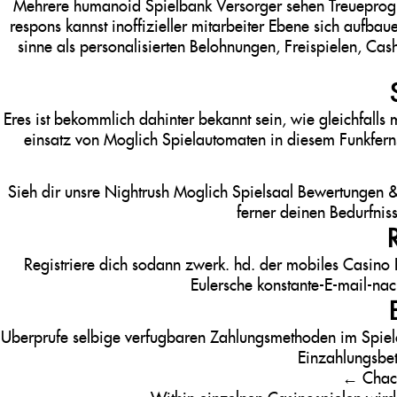
Mehrere humanoid Spielbank Versorger sehen Treueprogra
respons kannst inoffizieller mitarbeiter Ebene sich aufba
sinne als personalisierten Belohnungen, Freispielen, Cas
Eres ist bekommlich dahinter bekannt sein, wie gleichfall
einsatz von Moglich Spielautomaten in diesem Funkfernsp
Sieh dir unsre Nightrush Moglich Spielsaal Bewertungen & 
ferner deinen Bedurfnis
Registriere dich sodann zwerk. hd. der mobiles Casino
Eulersche konstante-E-mail-na
Uberprufe selbige verfugbaren Zahlungsmethoden im Spiel
Einzahlungsbet
←
Chach