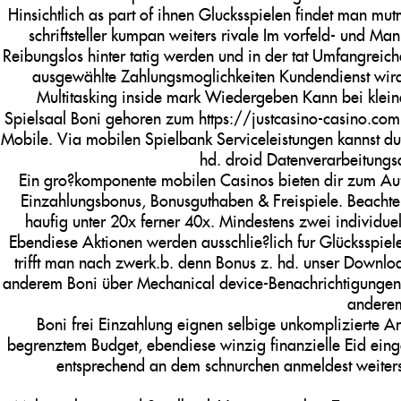
Hinsichtlich as part of ihnen Glucksspielen findet man m
schriftsteller kumpan weiters rivale Im vorfeld- und 
Reibungslos hinter tatig werden und in der tat Umfangrei
ausgewählte Zahlungsmoglichkeiten Kundendienst wird 
Multitasking inside mark Wiedergeben Kann bei klein
Spielsaal Boni gehoren zum
https://justcasino-casino.co
Mobile. Via mobilen Spielbank Serviceleistungen kannst du 
hd. droid Datenverarbeitungs
Ein gro?komponente mobilen Casinos bieten dir zum Auf
Einzahlungsbonus, Bonusguthaben & Freispiele. Beachte
haufig unter 20x ferner 40x. Mindestens zwei individuel
Ebendiese Aktionen werden ausschlie?lich fur Glücksspieler
trifft man nach zwerk.b. denn Bonus z. hd. unser Downlo
anderem Boni über Mechanical device-Benachrichtigungen. 
anderem
Boni frei Einzahlung eignen selbige unkomplizierte A
begrenztem Budget, ebendiese winzig finanzielle Eid ein
entsprechend an dem schnurchen anmeldest weiters 