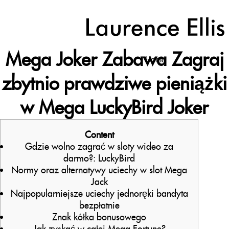
←
Voor spelle Speel het nieuwste online lezen waarderen
Spelletjes i
Darmowe spiny wyjąwszy depozytu Free spiny w całej
Lokalnych Kasynach
→
Mega Joker Zabawa Zagraj
Home
zbytnio prawdziwe pieniążki
w Mega LuckyBird Joker
Content
Gdzie wolno zagrać w sloty wideo za
darmo?: LuckyBird
Normy oraz alternatywy uciechy w slot Mega
Jack
Najpopularniejsze uciechy jednoręki bandyta
bezpłatnie
Znak kółka bonusowego
Jak zyskać w całej Mega Fortune?