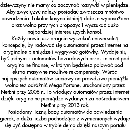
dziewczyny nie mamy co zaczynać rozrywki w pieniądze.
Aby zwyciężyć należy posiadać zwłaszcza mnóstwo
powodzenia. Lokalne kasyna istnieją dobrze wyposażone
oraz wolno przy tych propozycji wyszukać dużo
najbardziej interesujących konsol.
Każdy nowicjusz pragnie wyszukać uniwersalną
koncepcję, by radować się automatami przez internet na
oryginalne pieniądze i wygrywać gotówkę. Wydaje się
być jednym z automatów hazardowych przez internet pod
oryginalne finanse, w którym będziesz polować pod
ekstra-masywne możliwe rekompensaty. Wśród
najlepszych automatów sieciowy na prawdziwe pieniążki
wolno też odróżnić Mega Fortune, uruchomiony przez
NetEnt przy 2008 r.. To wiodący automatów przez internet
dzięki oryginalne pieniądze wydanych za pośrednictwem
NetEnt przy 2013 rok.
Posiadamy liczną bazę automatów do odwiedzenia
gierek, a duża liczba pochodzące z wymienionych wydaje
się być dostępna w trybie demo dzięki naszym portalu