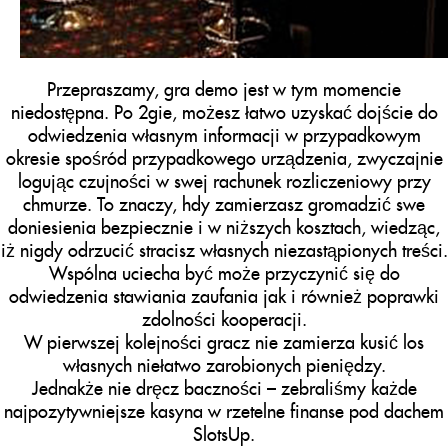
Przepraszamy, gra demo jest w tym momencie
niedostępna. Po 2gie, możesz łatwo uzyskać dojście do
odwiedzenia własnym informacji w przypadkowym
okresie spośród przypadkowego urządzenia, zwyczajnie
logując czujności w swej rachunek rozliczeniowy przy
chmurze. To znaczy, hdy zamierzasz gromadzić swe
doniesienia bezpiecznie i w niższych kosztach, wiedząc,
iż nigdy odrzucić stracisz własnych niezastąpionych treści.
Wspólna uciecha być może przyczynić się do
odwiedzenia stawiania zaufania jak i również poprawki
zdolności kooperacji.
W pierwszej kolejności gracz nie zamierza kusić los
własnych niełatwo zarobionych pieniędzy.
Jednakże nie dręcz baczności – zebraliśmy każde
najpozytywniejsze kasyna w rzetelne finanse pod dachem
SlotsUp.