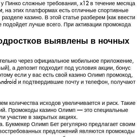
о у Пинко сложные требования, x12 в течение месяца
t, на этих платформах есть отличные спортивные
разделе казино. В этой статье разберем (как ввести
ие подойдет лучше всего. При активации промокода
 подростков выявлены в ночных
ительно через официальное мобильное приложение,
вый), а депозит подходит под условия акции, бонус
тому если у вас есть свой казино Олимп промокод,
Android и подтвердившие почту и телефон, получают
ием количества исходов увеличивается и риск. Такие
ытий. Промокоды казино Олимп — это специальные
и участие в закрытых акциях.
а. Букмекер Олимп Бет регулярно предлагает своим
из востребованных предложений являются промокоды