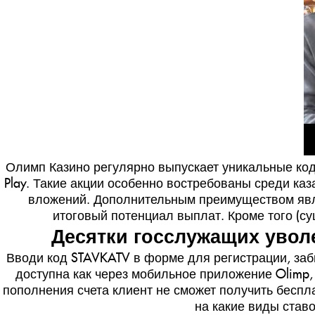
Олимп Казино регулярно выпускает уникальные коды
Play. Такие акции особенно востребованы среди ка
вложений. Дополнительным преимуществом явля
итоговый потенциал выплат. Кроме того (с
Десятки госслужащих уволе
Вводи код STAVKATV в форме для регистрации, заби
доступна как через мобильное приложение Olimp,
пополнения счета клиент не сможет получить беспл
на какие виды став