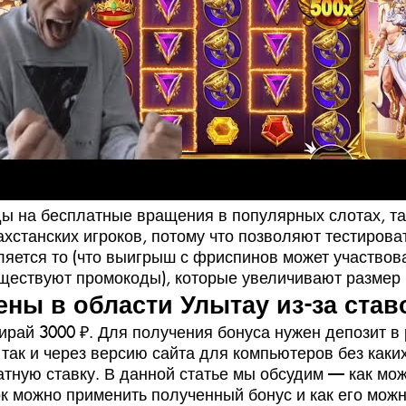
 на бесплатные вращения в популярных слотах, таки
захстанских игроков, потому что позволяют тестиров
ется то (что выигрыш с фриспинов может участвоват
уществуют промокоды), которые увеличивают размер б
ны в области Улытау из-за став
рай 3000 ₽. Для получения бонуса нужен депозит в 
 так и через версию сайта для компьютеров без каки
атную ставку. В данной статье мы обсудим — как мо
ок можно применить полученный бонус и как его можн