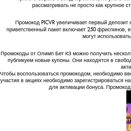
рассматривать не просто как крупное с
Промокод PICVR увеличивает первый депозит на
приветственный пакет включает 250 фриспинов, е
могут использовать
Промокоды от Олимп Бет КЗ можно получить нескол
публикуем новые купоны. Они находятся в свобо
акт
Чтобы воспользоваться промокодом, необходимо вве
участия в акциях необходимо зарегистрироваться н
для активации бонуса. Промокод