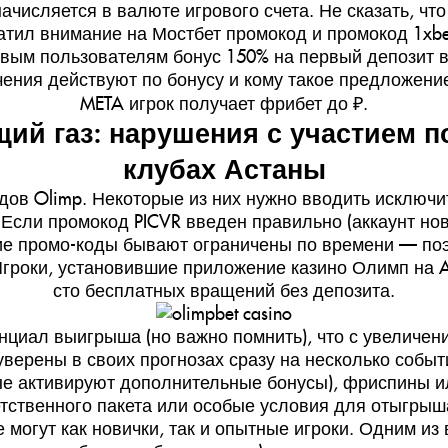
начисляется в валюте игрового счета. Не сказать, чт
ратил внимание на Мостбет промокод и промокод 1xbe
вым пользователям бонус 150% на первый депозит в 
ничения действуют по бонусу и кому такое предложен
META игрок получает фрибет до ₽.
щий газ: нарушения с участием
клубах Астаны
дов Olimp. Некоторые из них нужно вводить исключ
. Если промокод PICVR введен правильно (аккаунт но
ие промо-коды бывают ограничены по времени — поэ
 Игроки, установившие приложение казино Олимп на 
сто бесплатных вращений без депозита.
нциал выигрыша (но важно помнить), что с увеличен
уверены в своих прогнозах сразу на несколько соб
е активируют дополнительные бонусы), фриспины ил
ственного пакета или особые условия для отыгрыш
 могут как новички, так и опытные игроки. Одним 