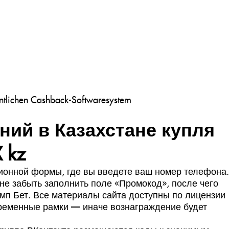
entlichen Cashback-Softwaresystem
ний в Казахстане купля
 kz
ционной формы, где вы введете ваш номер телефона.
 не забыть заполнить поле «Промокод», после чего
мп Бет.
Все материалы сайта доступны по лицензии
ые временные рамки — иначе вознаграждение будет