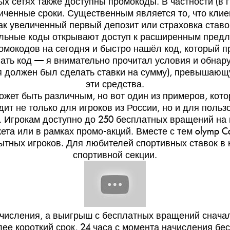
х сетях также доступны промокоды. В частности (в
иченные сроки. Существенным является то, что кли
ак увеличенный первый депозит или страховка ставо
льные коды открывают доступ к расширенным предл
ромокодов на сегодня и быстро нашёл код, который 
ать код — я внимательно прочитал условия и обна
 я должен был сделать ставки на сумму), превышающу
эти средства.
ет быть различным, но вот один из примеров, кот
ит не только для игроков из России, но и для польз
 Игрокам доступно до 250 бесплатных вращений на п
ета или в рамках промо-акций. Вместе с тем olymp C
пытных игроков. Для любителей спортивных ставок в
спортивной секции.
ачисления, а выигрыш с бесплатных вращений сначала
лее короткий срок, 24 часа с момента начисления бе