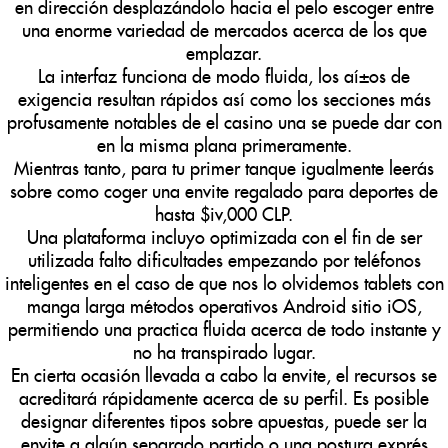
en dirección desplazándolo hacia el pelo escoger entre
una enorme variedad de mercados acerca de los que
emplazar.
La interfaz funciona de modo fluida, los aí±os de
exigencia resultan rápidos así­ como los secciones más
profusamente notables de el casino una se puede dar con
en la misma plana primeramente.
Mientras tanto, para tu primer tanque igualmente leerás
sobre como coger una envite regalado para deportes de
hasta $iv,000 CLP.
Una plataforma incluyo optimizada con el fin de ser
utilizada falto dificultades empezando por teléfonos
inteligentes en el caso de que nos lo olvidemos tablets con
manga larga métodos operativos Android sitio iOS,
permitiendo una practica fluida acerca de todo instante y
no ha transpirado lugar.
En cierta ocasión llevada a cabo la envite, el recursos se
acreditará rápidamente acerca de su perfil. Es posible
designar diferentes tipos sobre apuestas, puede ser la
envite a algún separado partido o una postura exprés