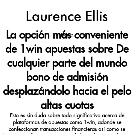
←
Рейтинг лучших приложений для ставок за май
2026 года.
Рабочее зеркало 1xbet на сегодня доступно прямо
сейчас.
→
La opción más conveniente
Home
de 1win apuestas sobre De
cualquier parte del mundo
bono de admisión
desplazándolo hacia el pelo
altas cuotas
Esto es sin duda sobre todo significativo acerca de
plataformas de apuestas como 1win, adonde se
confeccionan transacciones financieras así­ como se