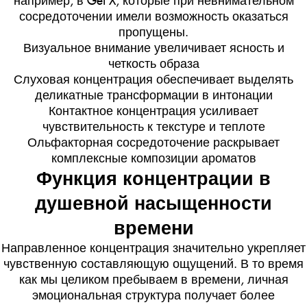
например, в Get X, которые при невнимательном
сосредоточении имели возможность оказаться
пропущены.
Визуальное внимание увеличивает ясность и
четкость образа
Слуховая концентрация обеспечивает выделять
деликатные трансформации в интонации
Контактное концентрация усиливает
чувствительность к текстуре и теплоте
Ольфакторная сосредоточение раскрывает
комплексные композиции ароматов
Функция концентрации в
душевной насыщенности
времени
Направленное концентрация значительно укрепляет
чувственную составляющую ощущений. В то время
как мы целиком пребываем в времени, личная
эмоциональная структура получает более