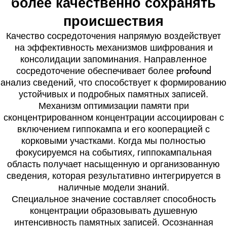
более качественно сохранять
происшествия
Качество сосредоточения напрямую воздействует
на эффективность механизмов шифрования и
консолидации запоминания. Направленное
сосредоточение обеспечивает более profound
анализ сведений, что способствует к формированию
устойчивых и подробных памятных записей.
Механизм оптимизации памяти при
сконцентрированном концентрации ассоциирован с
включением гиппокампа и его кооперацией с
корковыми участками. Когда мы полностью
фокусируемся на событиях, гиппокампальная
область получает насыщенную и организованную
сведения, которая результативно интегрируется в
наличные модели знаний.
Специальное значение составляет способность
концентрации образовывать душевную
интенсивность памятных записей. Осознанная